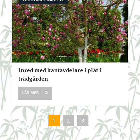
Inred med kantavdelare i plåt i
trädgården
1
2
3