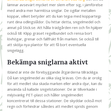
lämnar avsevärt mycket mer slem efter sig, i jämförelse
med andra mer harmlösa sniglar. De ogillar metallen
koppar, vilket betyder att du kan tejpa med koppartejp
runt dina odlingslådor. Du hittar detta, snigelmedel och
annat på Stick.se. Att hålla trädgården ren och fin hjälper
också till. Klipp gräset regelbundet och rensa bort
lövhögar, grenar och fallfrukt från marken. Se också till
att skölja nya plantor för att få bort eventuella
snigelägg.
Bekämpa sniglarna aktivt
Ibland är inte de förebyggande åtgärderna tillräckliga.
Då kan snigelmedel av olika slag krävas. Om du är orolig
för att medlet ska skada marken eller andra djur, kan du
använda så kallade snigelstationer. De är tillverkade i
miljövänlig PET-plast och håller snigelmedlet
koncentrerat till dessa stationer. De skyddar också mot
regn och förhindrar således att medlet sprids genom