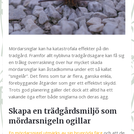
Mördarsniglar kan ha katastrofala effekter på din
trädgård. Framför allt nyblivna trädgårdsägare kan få sig
en tråkig överraskning över hur mycket skada
mördarsniglar kan åstadkomma under ett så kallat
”snigelår”. Det finns som tur är flera, ganska enkla,
förebyggande åtgärder som ger ett effektivt skydd.
Trots god planering gäller det dock att alltid ha ett
vakande öga efter både sniglarna och deras ägg.
Skapa en trädgårdsmiljö som
mördarsnigeln ogillar
En mördarsnigel utmärks av sin brunröda färg
och att de