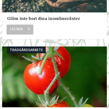
Glöm inte bort dina inomhusväxter
TRÄDGÅRDSARBETE