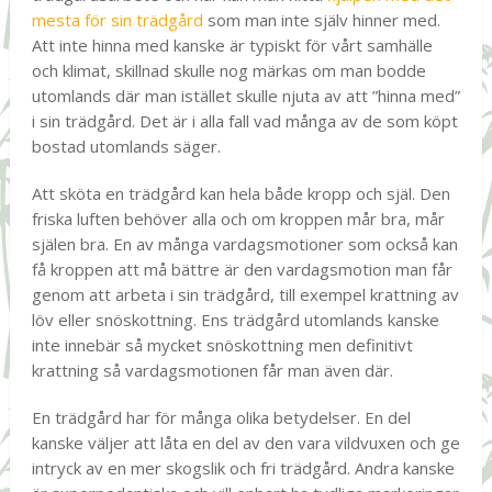
mesta för sin trädgård
som man inte själv hinner med.
Att inte hinna med kanske är typiskt för vårt samhälle
och klimat, skillnad skulle nog märkas om man bodde
utomlands där man istället skulle njuta av att ”hinna med”
i sin trädgård. Det är i alla fall vad många av de som köpt
bostad utomlands säger.
Att sköta en trädgård kan hela både kropp och själ. Den
friska luften behöver alla och om kroppen mår bra, mår
själen bra. En av många vardagsmotioner som också kan
få kroppen att må bättre är den vardagsmotion man får
genom att arbeta i sin trädgård, till exempel krattning av
löv eller snöskottning. Ens trädgård utomlands kanske
inte innebär så mycket snöskottning men definitivt
krattning så vardagsmotionen får man även där.
En trädgård har för många olika betydelser. En del
kanske väljer att låta en del av den vara vildvuxen och ge
intryck av en mer skogslik och fri trädgård. Andra kanske