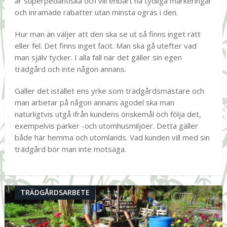
är superpedantiska och vill enbart ha tydliga markeringar
och inramade rabatter utan minsta ogräs i den.
Hur man än väljer att den ska se ut så finns inget rätt
eller fel. Det finns inget facit. Man ska gå utefter vad
man själv tycker. I alla fall när det gäller sin egen
trädgård och inte någon annans.
Gäller det istället ens yrke som trädgårdsmästare och
man arbetar på någon annans ägodel ska man
naturligtvis utgå ifrån kundens önskemål och följa det,
exempelvis parker -och utomhusmiljöer. Detta gäller
både här hemma och utomlands. Vad kunden vill med sin
trädgård bör man inte motsäga.
TRÄDGÅRDSARBETE