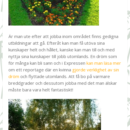
Är man ute efter att jobba inom området finns gedigna
utbildningar att gå. Efteråt kan man få utöva sina
kunskaper helt och hållet, kanske kan man till och med
nyttja sina kunskaper till jobb utomlands. En dröm som
för många kan bli sann och i Expressen
kan man läsa mer
om ett reportage där en kvinna
gjorde verklighet av sin
dröm
och flyttade utomlands. Att få bo på varmare
breddgrader och dessutom jobba med det man älskar
måste bara vara helt fantastiskt!