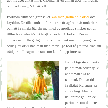
ger mycket avkastning. Grönkål är en annan god, näringsrik
och tacksam gröda att odla.
Förutom frukt och grönsaker
kan man gärna odla örter
och
kryddor. De tilltalande dofterna från örtagården är underbara
och att få smaksätta sin mat med egenodlade smaker ger en
tillfredsställelse för både själen och plånboken. Dessutom
slipper man alla giftiga tillsatser. Så snart man fått igång sin
odling av örter kan man med fördel ge bort några frön från sin
trädgård till någon annan som kan få upp intresset.
Det viktigaste att tänka
på när man odlar själv
är att man ska ha
tålamod. Det tar tid att
få riktigt bra snurr på
sin odling. Man får
heller inte ge upp de
perioder som det inte