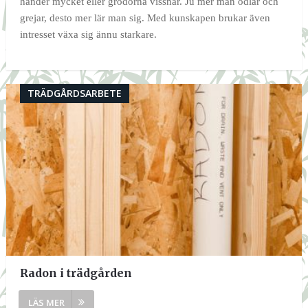
händer mycket eller grödorna vissnar. Ju mer man odlar och
grejar, desto mer lär man sig. Med kunskapen brukar även
intresset växa sig ännu starkare.
TRÄDGÅRDSARBETE
Radon i trädgården