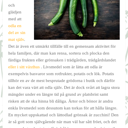
och
glädjen
med att
odla en
del av sin
mat själv
.
Det är även ett utmärkt tillfälle till en gemensam aktivitet för
hela familjen, där man kan rensa, sortera och plocka den
färdiga frukten eller grönsaken i trädgården, trädgårdslandet
eller i sitt växthus
. Livsmedel som är lätta att odla är
exempelvis basvaror som rotfrukter, potatis och lök. Potatis
tillhör en av de mest besprutade grödorna i butik och därför
kan det vara värt att odla själv. Det är dock svårt att lagra stora
mängder under en längre tid på grund av platsbrist samt
risken att de ska hinna bli dåliga. Ärtor och bönor är andra
enkla livsmedel som dessutom kan torkas för att hålla längre.
En mycket uppskattad och lättodlad grönsak är zucchini! Den
är så gott som självgående när man väl har sått fröet, och det