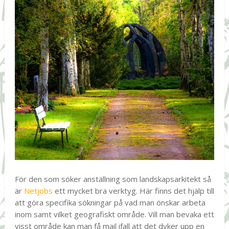
För den som söker anställning som landskapsarkitekt så
är
Netjobs
ett mycket bra verktyg. Här finns det hjälp till
att göra specifika sökningar på vad man önskar arbeta
inom samt vilket geografiskt område. Vill man bevaka ett
visst område kan man få mail ifall att det dyker upp en