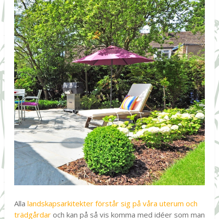
Alla
landskapsarkitekter förstår sig på våra uterum och
trädgårdar
och kan på så vis komma med idéer som man