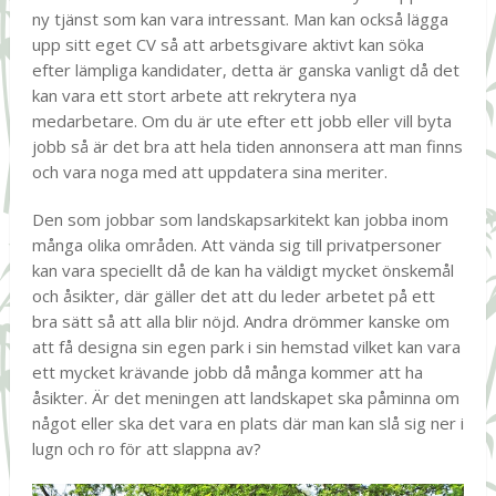
ny tjänst som kan vara intressant. Man kan också lägga
upp sitt eget CV så att arbetsgivare aktivt kan söka
efter lämpliga kandidater, detta är ganska vanligt då det
kan vara ett stort arbete att rekrytera nya
medarbetare. Om du är ute efter ett jobb eller vill byta
jobb så är det bra att hela tiden annonsera att man finns
och vara noga med att uppdatera sina meriter.
Den som jobbar som landskapsarkitekt kan jobba inom
många olika områden. Att vända sig till privatpersoner
kan vara speciellt då de kan ha väldigt mycket önskemål
och åsikter, där gäller det att du leder arbetet på ett
bra sätt så att alla blir nöjd. Andra drömmer kanske om
att få designa sin egen park i sin hemstad vilket kan vara
ett mycket krävande jobb då många kommer att ha
åsikter. Är det meningen att landskapet ska påminna om
något eller ska det vara en plats där man kan slå sig ner i
lugn och ro för att slappna av?